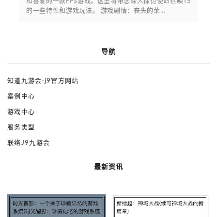
和喜爱的一款FPS游戏。这里将带您深入探讨使命召唤15
的一些特性和游戏玩法。 游戏剧情：丧失的荣...
导航
知道九游会·j9官方网站
案例中心
游戏中心
服务类型
联络J9九游会
最新资讯