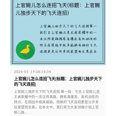
2026-01-19 08:14:34
上官婉儿怎么连招飞天(标题：上官婉儿独步天下
的飞天连招)
上官婉儿独步天下的飞天连招 第一段：引言上官婉儿是
王者荣耀中的一名法师英雄，拥有高爆发、高机动性的
特点，在团战中极具威胁。而她的飞天连招更是让许多
玩家望而生畏。在本文中，我们将为大家详细介绍上官
婉儿独...