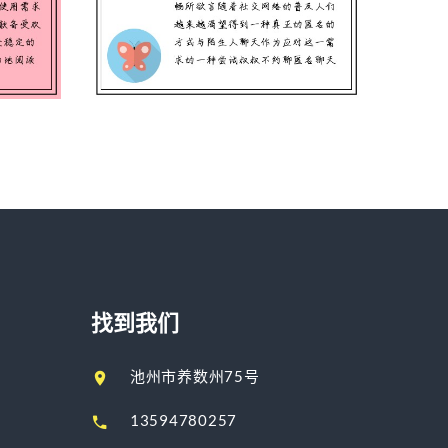
找到我们
池州市养数州75号
13594780257