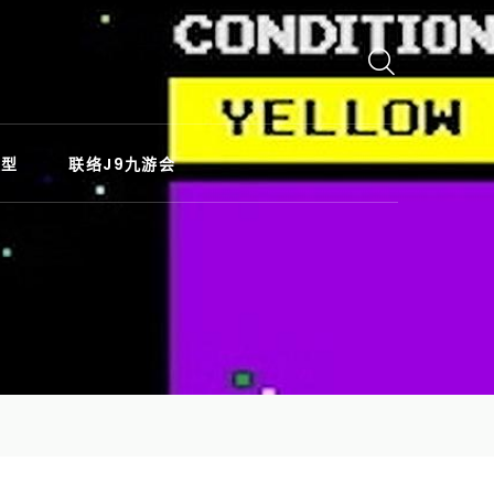
类型
联络J9九游会