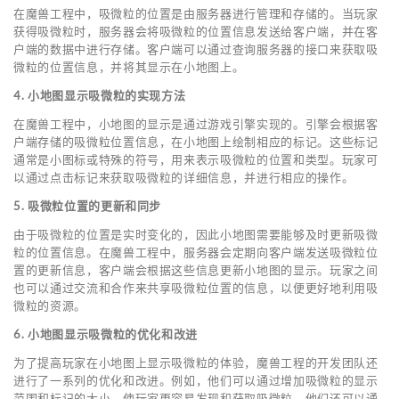
在魔兽工程中，吸微粒的位置是由服务器进行管理和存储的。当玩家
获得吸微粒时，服务器会将吸微粒的位置信息发送给客户端，并在客
户端的数据中进行存储。客户端可以通过查询服务器的接口来获取吸
微粒的位置信息，并将其显示在小地图上。
4. 小地图显示吸微粒的实现方法
在魔兽工程中，小地图的显示是通过游戏引擎实现的。引擎会根据客
户端存储的吸微粒位置信息，在小地图上绘制相应的标记。这些标记
通常是小图标或特殊的符号，用来表示吸微粒的位置和类型。玩家可
以通过点击标记来获取吸微粒的详细信息，并进行相应的操作。
5. 吸微粒位置的更新和同步
由于吸微粒的位置是实时变化的，因此小地图需要能够及时更新吸微
粒的位置信息。在魔兽工程中，服务器会定期向客户端发送吸微粒位
置的更新信息，客户端会根据这些信息更新小地图的显示。玩家之间
也可以通过交流和合作来共享吸微粒位置的信息，以便更好地利用吸
微粒的资源。
6. 小地图显示吸微粒的优化和改进
为了提高玩家在小地图上显示吸微粒的体验，魔兽工程的开发团队还
进行了一系列的优化和改进。例如，他们可以通过增加吸微粒的显示
范围和标记的大小，使玩家更容易发现和获取吸微粒。他们还可以通